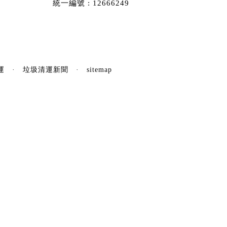
統一編號 : 12666249
運
·
垃圾清運新聞
·
sitemap