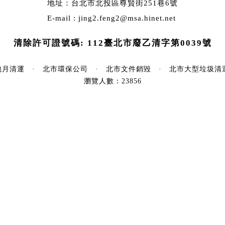
地址：台北市北投區尊賢街251巷6號
E-mail :
jing2.feng2@msa.hinet.net
清除許可證號碼: 112臺北市廢乙清字第0039號
包月清運
·
北市環保公司
·
北市文件銷毀
·
北市大型垃圾清
瀏覽人數：23856