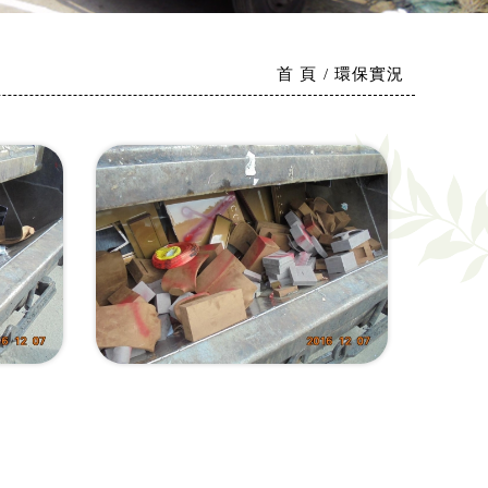
首 頁
環保實況